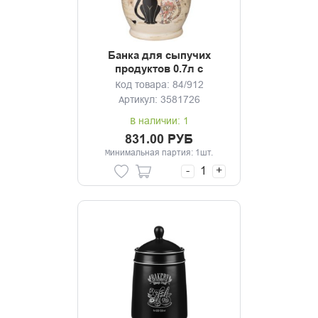
Банка для сыпучих
продуктов 0.7л с
клипсой Парижские коты
Код товара: 84/912
Артикул: 3581726
В наличии: 1
831.00 РУБ
Минимальная партия: 1шт.
-
+