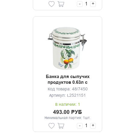
-
+
Банка для сыпучих
продуктов 0.63л с
клипсой Fruit Garden
Код товара: 48/7450
Артикул: L2521151
В наличии: 1
493.00 РУБ
Минимальная партия: 1шт.
-
+