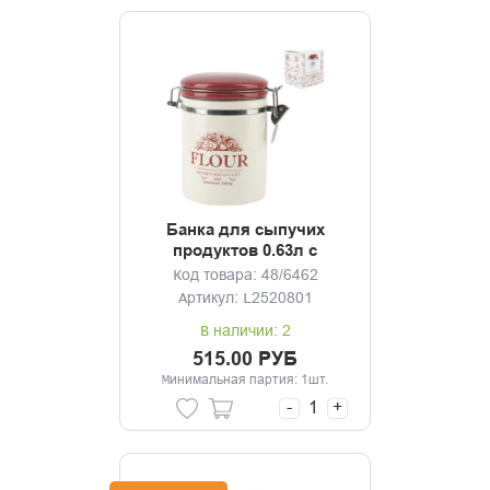
Банка для сыпучих
продуктов 0.63л с
клипсой Марсала
Код товара: 48/6462
Артикул: L2520801
В наличии: 2
515.00 РУБ
Минимальная партия: 1шт.
-
+