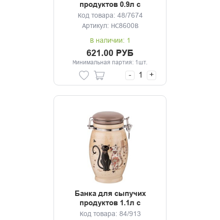
продуктов 0.9л с
клипсой Гуси
Код товара: 48/7674
Артикул: HC8600B
В наличии: 1
621.00 РУБ
Минимальная партия: 1шт.
-
+
Банка для сыпучих
продуктов 1.1л с
клипсой Парижские коты
Код товара: 84/913