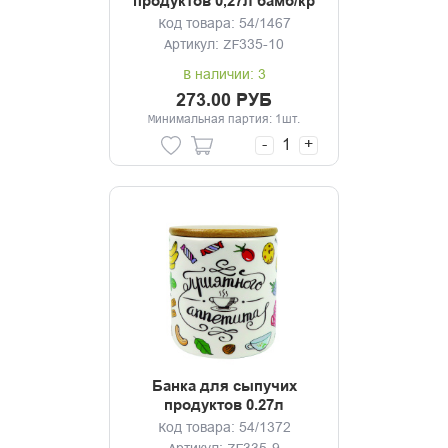
продуктов 0,27л бамб/кр
Эдем ТМ Appetite
Код товара: 54/1467
Артикул: ZF335-10
В наличии: 3
273.00 РУБ
Минимальная партия: 1шт.
-
+
Банка для сыпучих
продуктов 0.27л
Приятного аппетита
Код товара: 54/1372