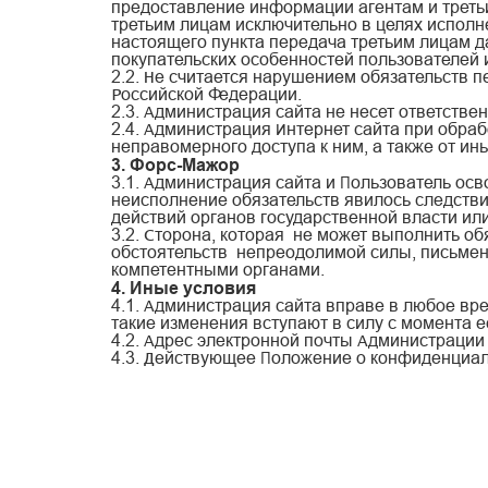
предоставление информации агентам и треть
третьим лицам исключительно в целях исполн
настоящего пункта передача третьим лицам д
покупательских особенностей пользователей
2.2. Не считается нарушением обязательств
Российской Федерации.
2.3. Администрация сайта не несет ответств
2.4. Администрация Интернет сайта при обр
неправомерного доступа к ним, а также от и
3. Форс-Мажор
3.1. Администрация сайта и Пользователь осв
неисполнение обязательств явилось следстви
действий органов государственной власти или
3.2. Сторона, которая не может выполнить об
обстоятельств непреодолимой силы, письмен
компетентными органами.
4. Иные условия
4.1. Администрация сайта вправе в любое вр
такие изменения вступают в силу с момента 
4.2. Адрес электронной почты Администраци
4.3. Действующее Положение о конфиденциал