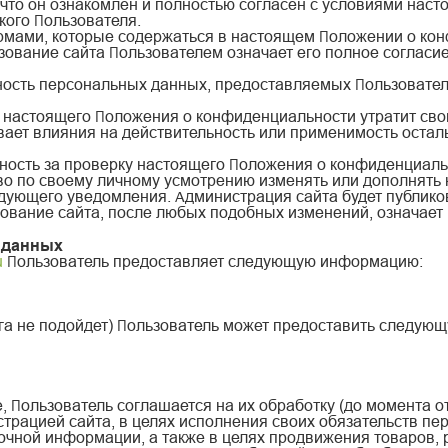
что он ознакомлен и полностью согласен с условиями нас
кого Пользователя.
нормами, которые содержаться в настоящем Положении о ко
зование сайта Пользователем означает его полное согласи
ность персональных данных, предоставляемых Пользователе
й настоящего Положения о конфиденциальности утратит сво
вает влияния на действительность или применимость оста
ность за проверку настоящего Положения о конфиденциаль
аво по своему личному усмотрению изменять или дополнят
дующего уведомления. Администрация сайта будет публико
ование сайта, после любых подобных изменений, означает 
 данных
u
Пользователь предоставляет следующую информацию:
нга не подойдет) Пользователь может предоставить следу
, Пользователь соглашается на их обработку (до момента о
трацией сайта, в целях исполнения своих обязательств пе
чной информации, а также в целях продвижения товаров, ра