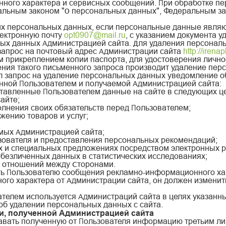
ного характера и сервисных сообщений. При обработке п
альным законом "О персональных данных", Федеральным за
оих персональных данных, если персональные данные явля
лектронную почту
opt0907@mail.ru
, с указанием документа 
х данных Администрацией сайта. Для удаления персональн
запрос на почтовый адрес Администрации сайта
http://irenap
м прикреплением копии паспорта, для удостоверения лично
ения такого письменного запроса производит удаление пе
ил запрос на удаление персональных данных уведомление об
нной Пользователем и получаемой Администрацией сайта:
ставленные Пользователем данные на сайте в следующих ц
айте;
олнения своих обязательств перед Пользователем;
жению товаров и услуг;
имых Администрацией сайта;
ьзователя и предоставления персональных рекомендаций;
ах и специальных предложениях посредством электронных р
безличенных данных в статистических исследованиях;
 отношений между Сторонами.
ять Пользователю сообщения рекламно-информационного хар
го характера от Администрации сайта, он должен изменит
телем используется Администраций сайта в целях указанных
об удалении персональных данных с сайта.
и, полученной Администрацией сайта
давать полученную от Пользователя информацию третьим л