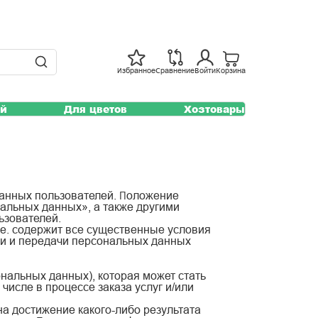
Избранное
Сравнение
Войти
Корзина
ей
Для цветов
Хозтовары
данных пользователей. Положение
альных данных», а также другими
ьзователей.
т.е. содержит все существенные условия
ки и передачи персональных данных
альных данных), которая может стать
числе в процессе заказа услуг и/или
а достижение какого-либо результата