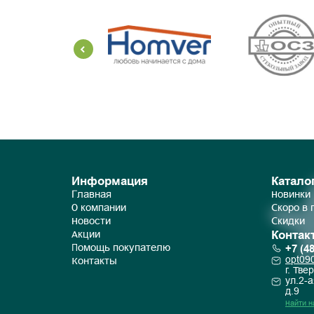
Информация
Катало
Главная
Новинки
О компании
Скоро в
Новости
Скидки
Контак
Акции
+7 (4
Помощь покупателю
opt09
Контакты
г. Твер
ул.2-а
д.9
Найти н