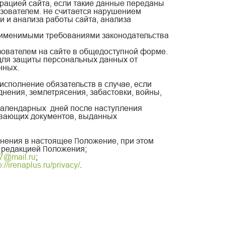
рацией сайта, если такие данные переданы
ьзователем. Не считается нарушением
и и анализа работы сайта, анализа
применимыми требованиями законодательства
зователем на сайте в общедоступной форме.
для защиты персональных данных от
нных.
исполнение обязательств в случае, если
нения, землетрясения, забастовки, войны,
) календарных дней после наступления
ывающих документов, выданных
енения в настоящее Положение, при этом
й редакцией Положения;
7@mail.ru
;
p://irenaplus.ru/privacy/
.