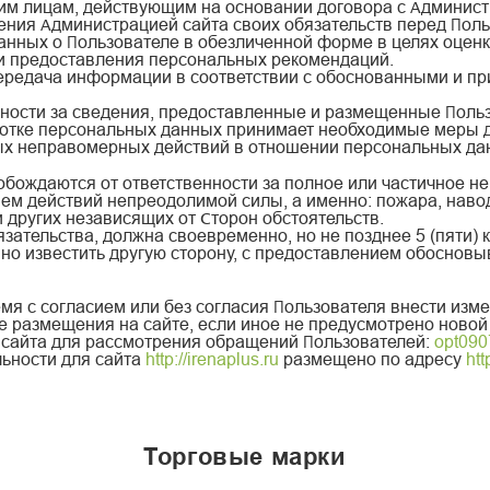
им лицам, действующим на основании договора с Админист
ения Администрацией сайта своих обязательств перед Пол
анных о Пользователе в обезличенной форме в целях оценк
 и предоставления персональных рекомендаций.
 передача информации в соответствии с обоснованными и 
енности за сведения, предоставленные и размещенные Поль
аботке персональных данных принимает необходимые меры 
ных неправомерных действий в отношении персональных да
обождаются от ответственности за полное или частичное не
ем действий непреодолимой силы, а именно: пожара, навод
 других независящих от Сторон обстоятельств.
язательства, должна своевременно, но не позднее 5 (пяти
но известить другую сторону, с предоставлением обоснов
емя с согласием или без согласия Пользователя внести изм
ее размещения на сайте, если иное не предусмотрено ново
и сайта для рассмотрения обращений Пользователей:
opt090
ьности для сайта
http://irenaplus.ru
размещено по адресу
htt
торговые марки