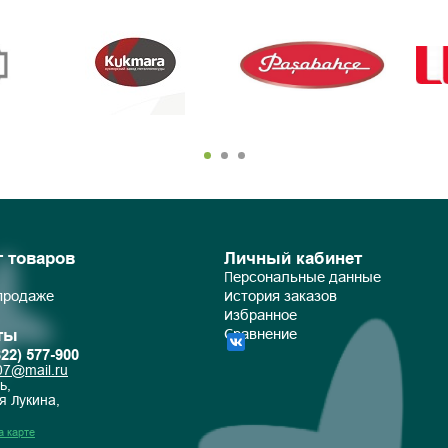
г товаров
Личный кабинет
Персональные данные
 продаже
История заказов
Избранное
ты
Сравнение
822) 577-900
07@mail.ru
ь,
я Лукина,
а карте