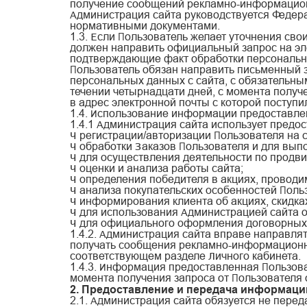
получение сообщений рекламно-информацион
Администрация сайта руководствуется Федер
нормативными документами.
1.3. Если Пользователь желает уточнения св
должен направить официальный запрос на э
подтверждающие факт обработки персональны
Пользователь обязан направить письменный 
персональных данных с сайта, с обязательны
течении четырнадцати дней, с момента получ
в адрес электронной почты с которой поступ
1.4. Использование информации предоставле
1.4.1 Администрация сайта использует предо
— регистрации/авторизации Пользователя на с
— обработки Заказов Пользователя и для вып
— для осуществления деятельности по продви
— оценки и анализа работы сайта;
— определения победителя в акциях, провод
— анализа покупательских особенностей Пол
— информирования клиента об акциях, скидк
— для использования Администрацией сайта о
— для официального оформления договорных
1.4.2. Администрация сайта вправе направл
получать сообщения рекламно-информационно
соответствующем разделе Личного кабинета.
1.4.3. Информация предоставленная Пользова
момента получения запроса от Пользователя 
2. Предоставление и передача информаци
2.1. Администрация сайта обязуется не пере