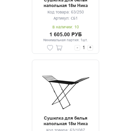
Сушилка для белья
напольная 18м Ника
серебро
Код товара: 63/250
Артикул: СБ1
В наличии: 10
1 605.00 РУБ
Минимальная партия: 1шт.
-
+
Сушилка для белья
напольная 18м Ника
черная
Код товара: 63/1087