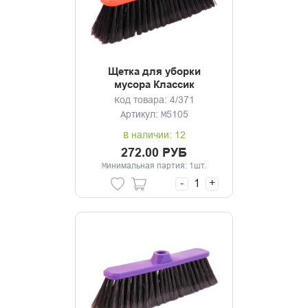
Щетка для уборки
мусора Классик
оранжевый без черенка
Код товара: 4/371
Артикул: М5105
В наличии: 12
272.00 РУБ
Минимальная партия: 1шт.
-
+