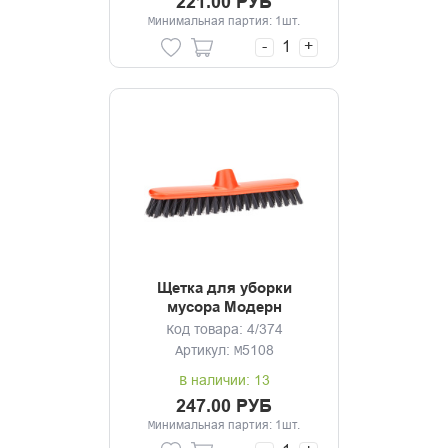
221.00 РУБ
Минимальная партия: 1шт.
-
+
Щетка для уборки
мусора Модерн
оранжевый без черенка
Код товара: 4/374
Артикул: М5108
В наличии: 13
247.00 РУБ
Минимальная партия: 1шт.