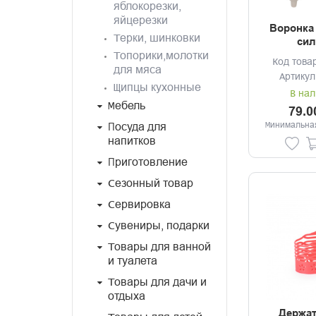
яблокорезки,
яйцерезки
Воронка 
Терки, шинковки
сил
Топорики,молотки
Код това
для мяса
Артикул
Щипцы кухонные
В нал
Мебель
79.0
Минимальная
Посуда для
напитков
Приготовление
Сезонный товар
Сервировка
Сувениры, подарки
Товары для ванной
и туалета
Товары для дачи и
отдыха
Держат