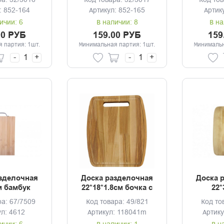
ра: 32/3016
Код товара: 32/3017
Код тов
айна
дизайна
д
: 852-164
Артикул: 852-165
Артик
ичии: 6
В наличии: 8
В на
00 РУБ
159.00 РУБ
159
 партия: 1шт.
Минимальная партия: 1шт.
Минимальн
-
+
-
+
зделочная
Доска разделочная
Доска 
м бамбук
22*18*1.8см бочка с
22*
канавкой береза ТМ
прям
ра: 67/7509
Код товара: 49/821
Код то
Guter Baum
берез
ул: 4612
Артикул: 118041m
Артик