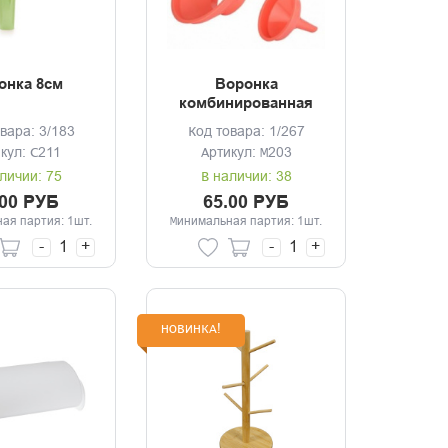
онка 8см
Воронка
комбинированная
вара: 3/183
Код товара: 1/267
кул: С211
Артикул: М203
личии: 75
В наличии: 38
.00 РУБ
65.00 РУБ
ая партия: 1шт.
Минимальная партия: 1шт.
-
+
-
+
НОВИНКА!