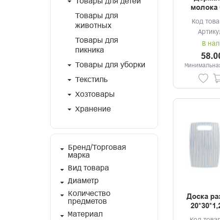
Товары для детей
молока 
Товары для
Код това
животных
Артику
Товары для
В нал
пикника
58.0
Товары для уборки
Минимальная
Текстиль
Хозтовары
Хранение
Бренд/Торговая
марка
Вид товара
Диаметр
Количество
Доска ра
предметов
20*30*1
Материал
полипро