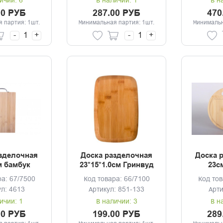
ичии: 6
В наличии: 1
В н
00 РУБ
287.00 РУБ
470
 партия: 1шт.
Минимальная партия: 1шт.
Минимальн
-
+
-
+
зделочная
Доска разделочная
Доска 
м бамбук
23*15*1.0см Гринвуд
23с
бамбук
ра: 67/7500
Код товара: 66/7100
Код тов
ул: 4613
Артикул: 851-133
Арти
ичии: 1
В наличии: 3
В н
00 РУБ
199.00 РУБ
289