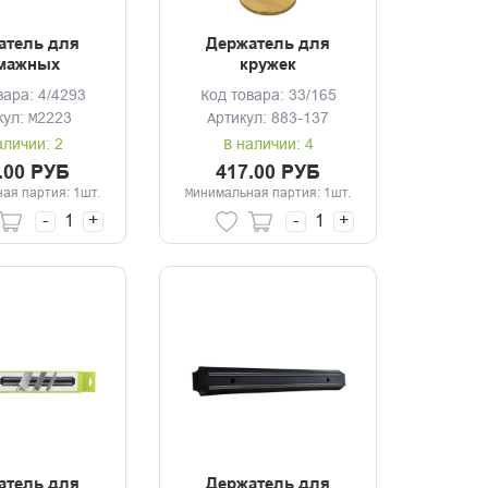
атель для
Держатель для
мажных
кружек
енец белый
16,5*16,5*32см
вара: 4/4293
Код товара: 33/165
бамбук
кул: М2223
Артикул: 883-137
аличии: 2
В наличии: 4
.00 РУБ
417.00 РУБ
ая партия: 1шт.
Минимальная партия: 1шт.
-
+
-
+
атель для
Держатель для