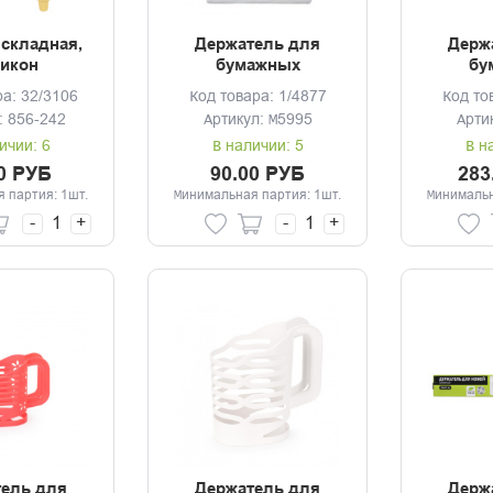
складная,
Держатель для
Держ
икон
бумажных
бу
полотенец
полот
ра: 32/3106
Код товара: 1/4877
Код то
: 856-242
Артикул: М5995
Арти
ичии: 6
В наличии: 5
В н
0 РУБ
90.00 РУБ
283
 партия: 1шт.
Минимальная партия: 1шт.
Минимальн
-
+
-
+
ель для
Держатель для
Держ