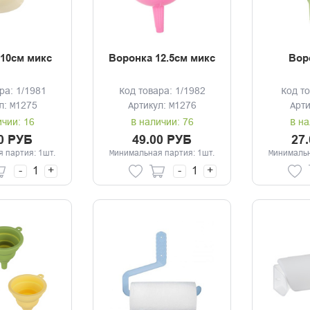
10см микс
Воронка 12.5см микс
Вор
ра: 1/1981
Код товара: 1/1982
Код то
л: М1275
Артикул: М1276
Арти
ичии: 16
В наличии: 76
В на
0 РУБ
49.00 РУБ
27
 партия: 1шт.
Минимальная партия: 1шт.
Минимальн
-
+
-
+