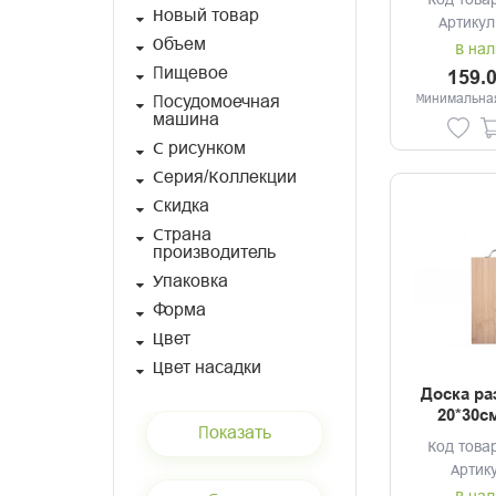
Код това
диз
Новый товар
Артикул
Объем
В нал
Пищевое
159.
Минимальная
Посудомоечная
машина
С рисунком
Серия/Коллекции
Скидка
Страна
производитель
Упаковка
Форма
Цвет
Цвет насадки
Доска ра
20*30с
Код това
Артик