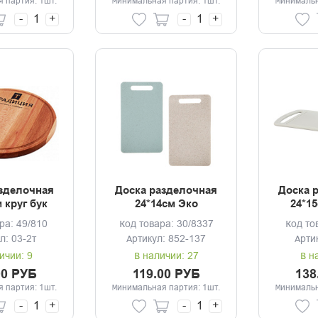
 партия: 1шт.
Минимальная партия: 1шт.
Минимальн
-
+
-
+
зделочная
Доска разделочная
Доска 
м круг бук
24*14см Эко
24*1
диция
р
ра: 49/810
Код товара: 30/8337
Код то
л: 03-2т
Артикул: 852-137
Арти
ичии: 9
В наличии: 27
В н
00 РУБ
119.00 РУБ
138
 партия: 1шт.
Минимальная партия: 1шт.
Минимальн
-
+
-
+