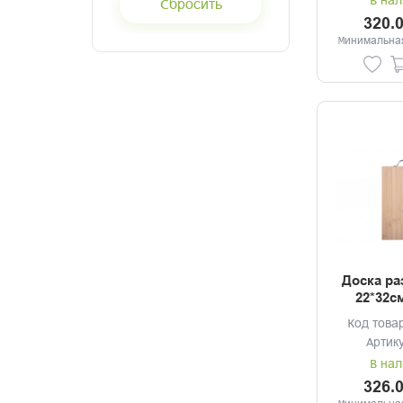
В нал
320.
Минимальная
Доска ра
22*32с
Код това
Артик
В нал
326.