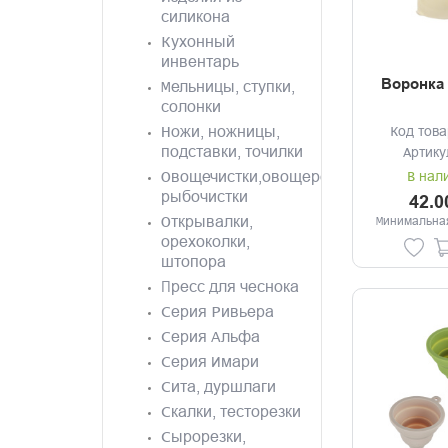
силикона
Кухонный
инвентарь
Воронка 
Мельницы, ступки,
солонки
Ножи, ножницы,
Код това
подставки, точилки
Артику
Овощечистки,овощерезки,
В нал
рыбочистки
42.0
Открывалки,
Минимальная
орехоколки,
штопора
Пресс для чеснока
Серия Ривьера
Серия Альфа
Серия Имари
Сита, дуршлаги
Скалки, тесторезки
Сырорезки,