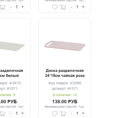
ая партия: 1шт.
Минимальная партия: 1шт.
-
+
-
+
разделочная
Доска разделочная
5см белый
24*15см чайная роза
отанг
вара: 4/3415
Код товара: 4/2086
кул: М1571
Артикул: М1571
аличии: 9
В наличии: 14
.00 РУБ
138.00 РУБ
ая партия: 1шт.
Минимальная партия: 1шт.
-
+
-
+