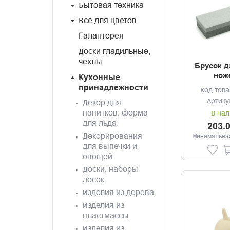
Бытовая техника
Все для цветов
Галантерея
Доски гладильные,
чехлы
Брусок д
ноже
Кухонные
принадлежности
Код това
Артику
Декор для
напитков, форма
В нал
для льда
203.
Декорирования
Минимальная
для выпечки и
овощей
Доски, наборы
досок
Изделия из дерева
Изделия из
пластмассы
Изделия из