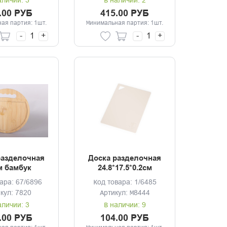
аличии: 3
В наличии: 2
.00 РУБ
415.00 РУБ
ая партия: 1шт.
Минимальная партия: 1шт.
-
+
-
+
разделочная
Доска разделочная
м бамбук
24.8*17.5*0.2см
гибкая бежевый
ара: 67/6896
Код товара: 1/6485
кул: 7820
Артикул: М8444
аличии: 3
В наличии: 9
.00 РУБ
104.00 РУБ