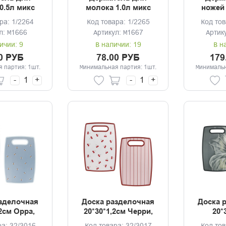
0.5л микс
молока 1.0л микс
ножей
3
ра: 1/2264
Код товара: 1/2265
Код тов
л: М1666
Артикул: М1667
Артик
ичии: 9
В наличии: 19
В н
0 РУБ
78.00 РУБ
179
 партия: 1шт.
Минимальная партия: 1шт.
Минимальн
-
+
-
+
зделочная
Доска разделочная
Доска 
,2см Орра,
20*30*1,2см Черри,
20*
пилен, 2
полипропилен, 2
полип