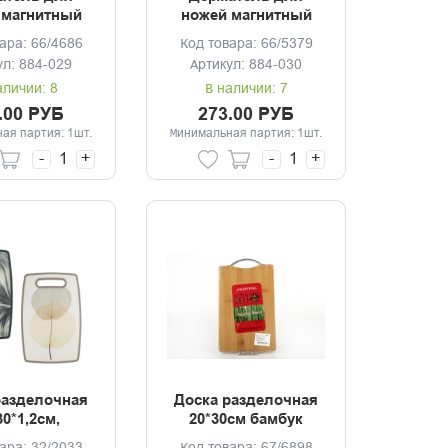
 магнитный
ножей магнитный
3*4.7см
50*5см
ара: 66/4686
Код товара: 66/5379
ул: 884-029
Артикул: 884-030
аличии: 8
В наличии: 7
.00 РУБ
273.00 РУБ
ая партия: 1шт.
Минимальная партия: 1шт.
-
+
-
+
разделочная
Доска разделочная
30*1,2см,
20*30см бамбук
ропилен, 2