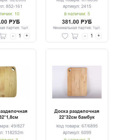
ара: 32/2033
Код товара: 67/6898
изайна
ул: 852-161
Артикул: 2415
личии: 10
В наличии: 5
.00 РУБ
381.00 РУБ
ая партия: 1шт.
Минимальная партия: 1шт.
-
+
-
+
разделочная
Доска разделочная
32*1,8см
22*32см бамбук
оугольная
вара: 49/827
Код товара: 67/6895
а ТМ Guter
ул: 118252m
Артикул: 6099
Baum