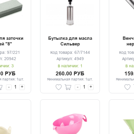
ля заточки
Бутылка для масла
Венч
й "8"
Сильвер
нер
ра: 97/221
Код товара: 67/7144
Код тов
л: 20942
Артикул: 4949
Артик
ичии: 3
В наличии: 1
В на
00 РУБ
260.00 РУБ
159
 партия: 1шт.
Минимальная партия: 1шт.
Минимальн
-
+
-
+