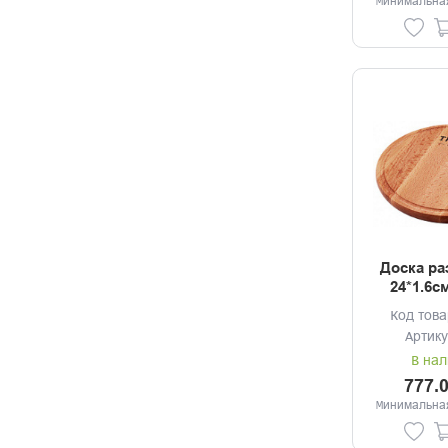
Минимальная
Доска ра
24*1.6с
Тра
Код това
Артику
В нал
777.
Минимальная