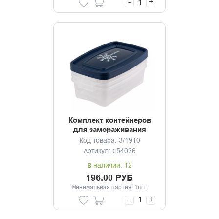
-
+
Комплект контейнеров
для замораживания
продуктов 3шт. Морозко
Код товара: 3/1910
0.7л
Артикул: С54036
В наличии: 12
196.00 РУБ
Минимальная партия: 1шт.
-
+