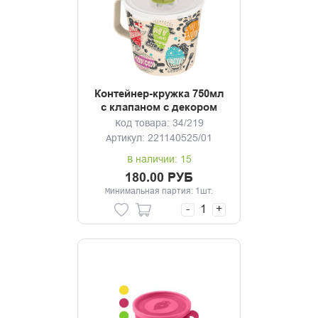
Контейнер-кружка 750мл
с клапаном с декором
(светло-бежевый)
Код товара: 34/219
Артикул: 221140525/01
В наличии: 15
180.00 РУБ
Минимальная партия: 1шт.
-
+