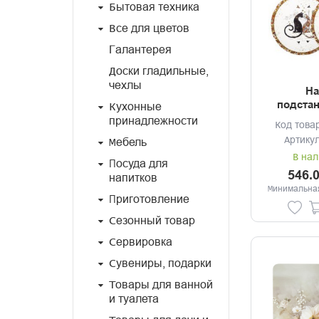
Бытовая техника
Все для цветов
Галантерея
Доски гладильные,
чехлы
На
подста
Кухонные
салфето
принадлежности
Код това
Парижски
Артику
Мебель
В нал
Посуда для
546.
напитков
Минимальная
Приготовление
Сезонный товар
Сервировка
Сувениры, подарки
Товары для ванной
и туалета