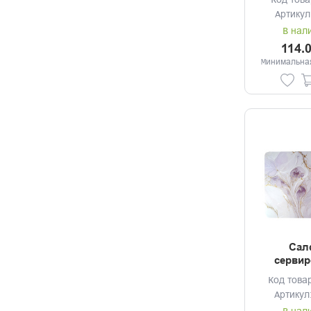
Код това
Артикул
В нал
114.
Минимальная
Сал
сервир
43*28с
Код това
Артикул