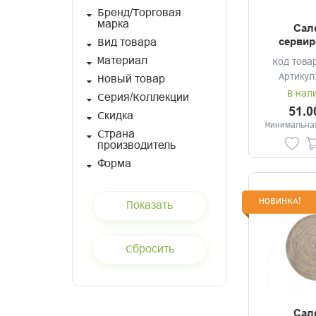
Бренд/Торговая
марка
Сал
сервир
Вид товара
43*28см
Материал
Код това
Артикул
Новый товар
В нал
Серия/Коллекции
51.0
Скидка
Минимальная
Страна
производитель
Форма
НОВИНКА!
Сал