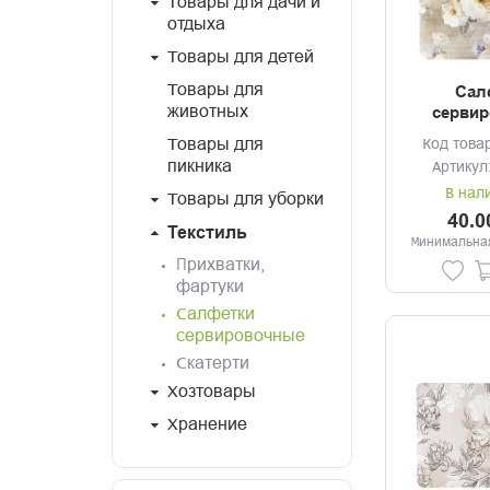
Товары для дачи и
отдыха
Товары для детей
Товары для
Сал
сервир
животных
30*28см
Товары для
Код това
пикника
Артикул
В нал
Товары для уборки
40.0
Текстиль
Минимальная
Прихватки,
фартуки
Салфетки
сервировочные
Скатерти
Хозтовары
Хранение