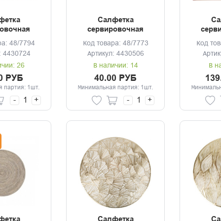
фетка
Салфетка
Са
овочная
сервировочная
серв
 Floristry
30*28см Мрамор
30*4
ра: 48/7794
Код товара: 48/7773
Код тов
кор
: 4430724
Артикул: 4430506
Артик
ичии: 26
В наличии: 14
В н
0 РУБ
40.00 РУБ
139
 партия: 1шт.
Минимальная партия: 1шт.
Минимальн
-
+
-
+
фетка
Салфетка
Са