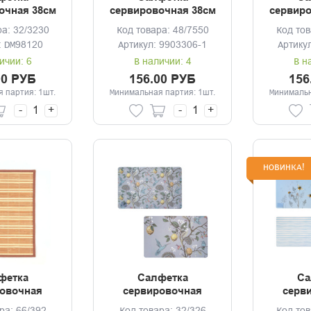
очная 38см
сервировочная 38см
сервиро
GERMAIN
Аjoure золото
Аjou
ра: 32/3230
Код товара: 48/7550
Код тов
: DM98120
Артикул: 9903306-1
Артику
ичии: 6
В наличии: 4
В н
00 РУБ
156.00 РУБ
156
 партия: 1шт.
Минимальная партия: 1шт.
Минимальн
-
+
-
+
НОВИНКА!
фетка
Салфетка
Са
овочная
сервировочная
серв
м бамбук
42*28см Люми 2
42*2