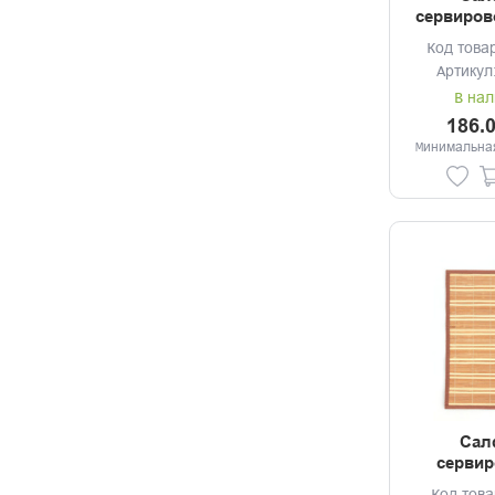
сервиров
SAINT 
Код това
Артикул
В нал
186.
Минимальная
Сал
сервир
40*30с