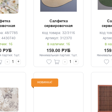
фетка
Салфетка
Са
овочная
сервировочная
серв
 Floristry
30*45см плетеная
30*45с
ра: 48/7785
Код товара: 32/3116
Код тов
овал
: 4430740
Артикул: 312370
Артик
ичии: 16
В наличии: 16
В на
0 РУБ
159.00 РУБ
159
 партия: 1шт.
Минимальная партия: 1шт.
Минимальн
-
+
-
+
НОВИНКА!