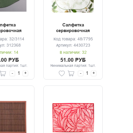
лфетка
Салфетка
ировочная
сервировочная
м плетеная
43*28см Floristry
ара: 32/3114
Код товара: 48/7795
овал
ул: 312368
Артикул: 4430723
личии: 14
В наличии: 32
.00 РУБ
51.00 РУБ
ая партия: 1шт.
Минимальная партия: 1шт.
-
+
-
+