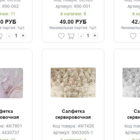
ра: 66/392
Код товара: 32/326
Код тов
дизайна
полип
: 890-062
Артикул: 890-001
Артик
д
ичии: 11
В наличии: 8
В н
00 РУБ
49.00 РУБ
42
 партия: 1шт.
Минимальная партия: 1шт.
Минимальн
-
+
-
+
фетка
Салфетка
Са
овочная
сервировочная
серв
м Мрамор
45*30см Аjoure
45*3
ра: 48/7801
Код товара: 48/7426
Код тов
золото
с
: 4430737
Артикул: 9903305-1
Артику