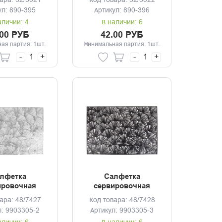
ара: 32/3021
Код товара: 32/3022
ропилен, 4
полипропилен, 2
ул: 890-395
Артикул: 890-396
изайна
дизайна
аличии: 4
В наличии: 6
.00 РУБ
42.00 РУБ
ая партия: 1шт.
Минимальная партия: 1шт.
-
+
-
+
лфетка
Салфетка
ировочная
сервировочная
0см Аjoure
45*30см Аjoure
ара: 48/7427
Код товара: 48/7428
еребро
чёрная
л: 9903305-2
Артикул: 9903305-3