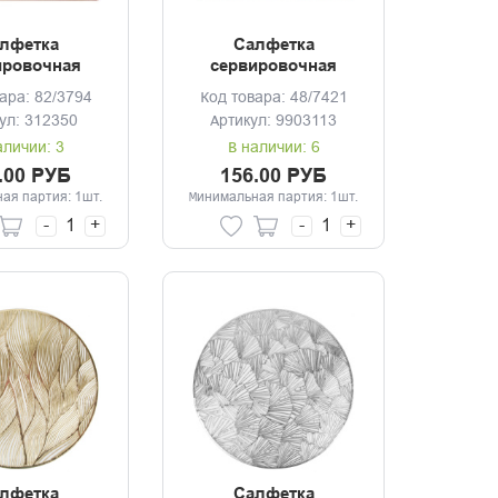
лфетка
Салфетка
ировочная
сервировочная
0см темно-
30*45см Алая листва
ара: 82/3794
Код товара: 48/7421
ичневая
ул: 312350
Артикул: 9903113
аличии: 3
В наличии: 6
.00 РУБ
156.00 РУБ
ая партия: 1шт.
Минимальная партия: 1шт.
-
+
-
+
лфетка
Салфетка