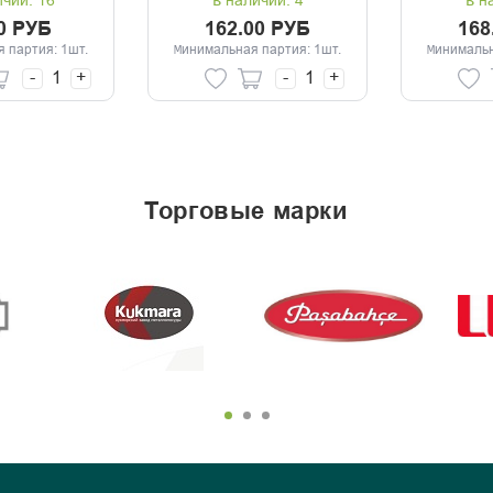
ичии: 16
В наличии: 4
В н
0 РУБ
162.00 РУБ
168
 партия: 1шт.
Минимальная партия: 1шт.
Минимальн
-
+
-
+
торговые марки