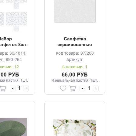
Набор
Салфетка
лфеток 8шт.
сервировочная
2*28см + 4шт
26*41см Альба
ара: 30/4814
Код товара: 97/200
), Барокко
ул: 890-264
Артикул:
й принт, 4
изайна
личии: 12
В наличии: 1
.00 РУБ
66.00 РУБ
ая партия: 1шт.
Минимальная партия: 1шт.
-
+
-
+