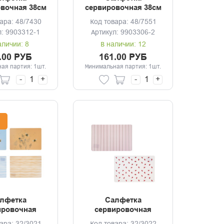
вочная 38см
сервировочная 38см
re золото
Аjourе серебро
ара: 48/7430
Код товара: 48/7551
л: 9903312-1
Артикул: 9903306-2
аличии: 8
В наличии: 12
.00 РУБ
161.00 РУБ
ая партия: 1шт.
Минимальная партия: 1шт.
-
+
-
+
лфетка
Салфетка
ировочная
сервировочная
8см Орра,
42*28см Черри,