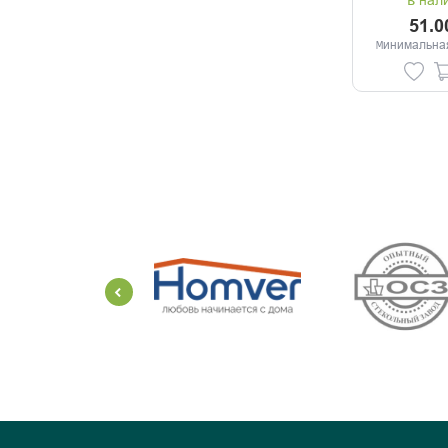
В нал
51.0
Минимальная