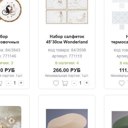
бор
Набор салфеток
новочных
45*30см Wonderland
термоса
к d-38см
4шт
(4шт 4
ра: 84/3843
Код товара: 84/3598
Код тов
е коты 2шт
9*9см
л: 771146
Артикул: 771119
Артик
белы
д
ичии: 3
В наличии: 4
В на
00 РУБ
266.00 РУБ
111
 партия: 1шт.
Минимальная партия: 1шт.
Минимальн
-
+
-
+