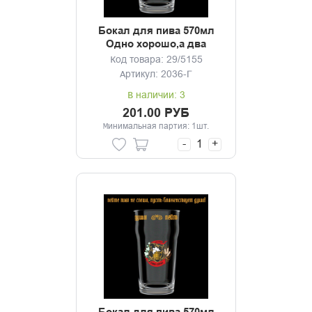
Бокал для пива 570мл
Одно хорошо,а два
лучше
Код товара: 29/5155
Артикул: 2036-Г
В наличии: 3
201.00 РУБ
Минимальная партия: 1шт.
-
+