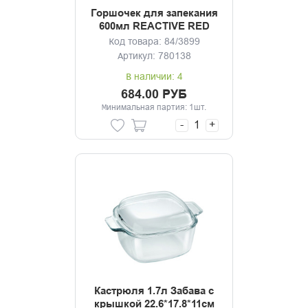
Горшочек для запекания
600мл REACTIVE RED
18,5*14,5*6,5см
Код товара: 84/3899
Артикул: 780138
В наличии: 4
684.00 РУБ
Минимальная партия: 1шт.
-
+
Кастрюля 1.7л Забава с
крышкой 22.6*17.8*11см