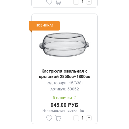
-
+
НОВИНКА!
Кастрюля овальная с
крышкой 2850сс+1800сс
Borcam
Код товара: 15/3381
Артикул: 59052
В наличии: 2
945.00 РУБ
Минимальная партия: 1шт.
-
+