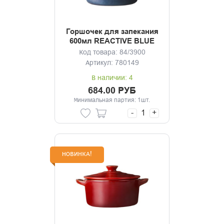
Горшочек для запекания
600мл REACTIVE BLUE
18,5*14,5*6,5см
Код товара: 84/3900
Артикул: 780149
В наличии: 4
684.00 РУБ
Минимальная партия: 1шт.
-
+
НОВИНКА!