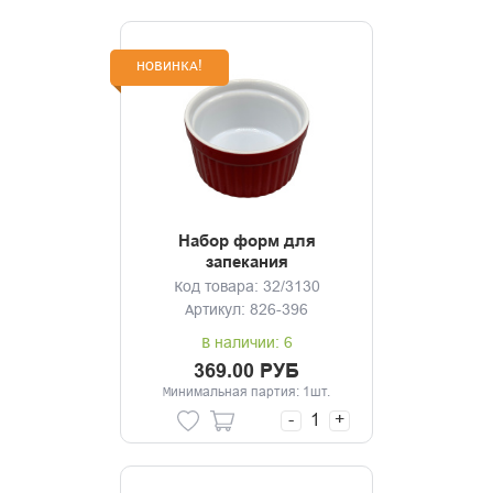
НОВИНКА!
Набор форм для
запекания
2шт,9.5*9.5*5.5см
Код товара: 32/3130
красная, керамика
Артикул: 826-396
В наличии: 6
369.00 РУБ
Минимальная партия: 1шт.
-
+