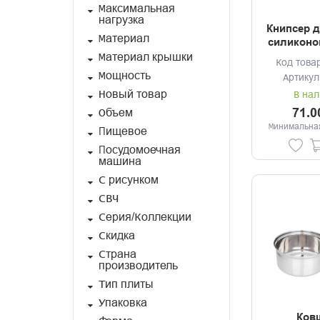
Максимальная
нагрузка
Книпсер д
Материал
силиконо
и пилко
Материал крышки
Код това
лезви
Мощность
Артикул
металл, 
Новый товар
ц
В нал
71.0
Объем
Минимальная
Пищевое
Посудомоечная
машина
С рисунком
СВЧ
Серия/Коллекции
Скидка
Страна
производитель
Тип плиты
Упаковка
Ковш