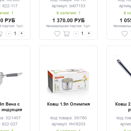
ра: 30/606
Код товара: 35/197
Код то
: 822-117
Артикул: SH07153
Артик
ичии: 1
В наличии: 1
В н
00 РУБ
1 370.00 РУБ
1 05
 партия: 1шт.
Минимальная партия: 1шт.
Минимальн
-
+
-
+
9л Вена с
Ковш 1.9л Олимпия
Ковш 2
 индукция
р
ра: 32/1407
Код товара: 35/780
Код тов
: 822-027
Артикул: PH18203
Артик