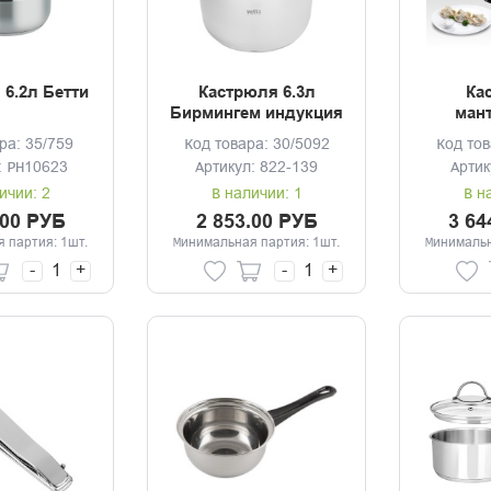
6.2л Бетти
Кастрюля 6.3л
Ка
Бирмингем индукция
мант
уровня,
ра: 35/759
Код товара: 30/5092
Код тов
индукц
: PH10623
Артикул: 822-139
Артик
ичии: 2
В наличии: 1
В н
.00 РУБ
2 853.00 РУБ
3 64
 партия: 1шт.
Минимальная партия: 1шт.
Минимальн
-
+
-
+