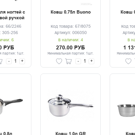
ля ногтей с
Ковш 0.75л Buono
Ковш 0
вой ручкой
й, длина
ра: 66/2246
Код товара: 67/8075
Код то
й 10мм,
: 305-256
Артикул: 006050
Артик
5,2см, 2-3
вет
ичии: 6
В наличии: 4
В н
0 РУБ
270.00 РУБ
1 13
 партия: 1шт.
Минимальная партия: 1шт.
Минимальн
-
+
-
+
 0.8л
Ковш 1.0л GR
Ков