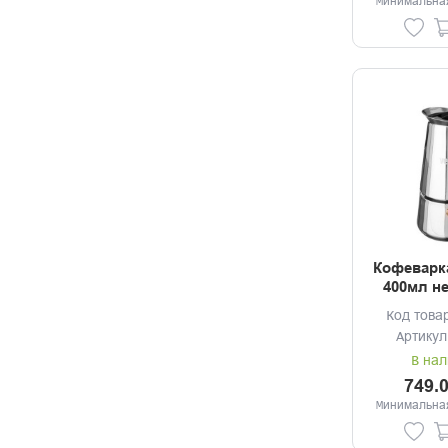
Минимальная
Кофеварка
400мл н
ру
Код това
Артикул
В нал
749.
Минимальная