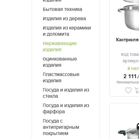
изделия
Бытовая техника
Изделия из дерева
Изделия из керамики
и доломита
Кастрюля 
Нержавеющие
изделия
Код това
Оцинкованные
Артикул
изделия
В нал
Пластмассовые
2 111
изделия
Минимальная
Посуда и изделия из
стекла
Посуда и изделия из
фарфора
Посуда с
антипригарным
покрытием