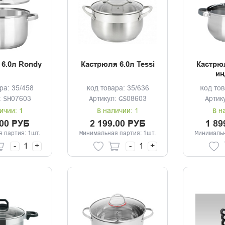
6.0л Rondy
Кастрюля 6.0л Tessi
Кастрюл
ин
ра: 35/458
Код товара: 35/636
Код тов
: SH07603
Артикул: GS08603
Артик
ичии: 1
В наличии: 1
В н
.00 РУБ
2 199.00 РУБ
1 89
 партия: 1шт.
Минимальная партия: 1шт.
Минимальн
-
+
-
+