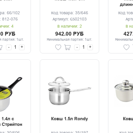
длинн
ра: 66/102
Код товара: 35/646
Код тов
: 812-076
Артикул: GS02103
Арт
ичии: 4
В наличии: 2
В н
00 РУБ
942.00 РУБ
427
 партия: 1шт.
Минимальная партия: 1шт.
Минимальн
-
+
-
+
 1.4л с
Ковш 1.5л Rondy
Ковш
 Стрейтон