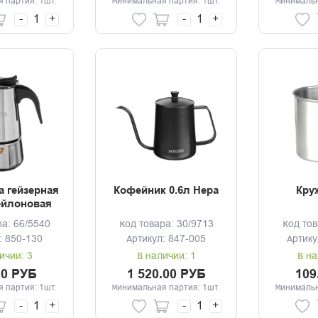
 партия: 1шт.
Минимальная партия: 1шт.
Минимальн
-
+
-
+
 гейзерная
Кофейник 0.6л Нера
Кру
ейлоновая
чка
ра: 66/5540
Код товара: 30/9713
Код тов
: 850-130
Артикул: 847-005
Артику
ичии: 3
В наличии: 1
В на
00 РУБ
1 520.00 РУБ
109
 партия: 1шт.
Минимальная партия: 1шт.
Минимальн
-
+
-
+