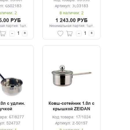
вара: 35/607
Код товара: 35/593
ул: GS02183
Артикул: JL03183
аличии: 2
В наличии: 2
5.00 РУБ
1 243.00 РУБ
ая партия: 1шт.
Минимальная партия: 1шт.
-
+
-
+
.0л с удлин.
Ковш-сотейник 1.0л с
учкой
крышкой ZEIDAN
ара: 67/8277
Код товара: 17/1024
ул: 524737
Артикул: Z-50197