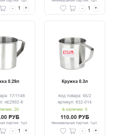
ая партия: 1шт.
Минимальная партия: 1шт.
-
+
-
+
жка 0.29л
Кружка 0.3л
ара: 17/1148
Код товара: 66/2
л: HE2992-8
Артикул: 832-014
личии: 20
В наличии: 5
.00 РУБ
110.00 РУБ
ая партия: 1шт.
Минимальная партия: 1шт.
-
+
-
+