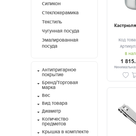
Силикон
Стеклокерамика
Текстиль
Кастрюля 
Чугунная посуда
Эмалированная
Код това
посуда
Артикул
В нал
1 815
Минимальная
Антипригарное
покрытие
Бренд/Торговая
марка
Вес
Вид товара
Диаметр
Количество
предметов
Крышка в комплекте