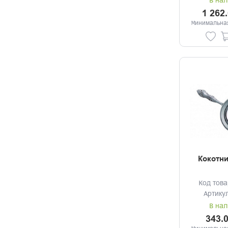
В нал
1 262
Минимальная
Кокотни
Код това
Артику
В нал
343.