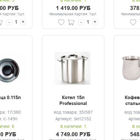
ичии: 3
В наличии: 1
В н
.00 РУБ
1 419.00 РУБ
378
 партия: 1шт.
Минимальная партия: 1шт.
Минимальн
-
+
-
+
ца 0.115л
Котел 15л
Кофев
Professional
сталь
28см*25см 3-ое дно
ра: 17/380
Код товара: 35/587
Код тов
л: С-149п
Артикул: SH12152
Артик
ичии: 6
В наличии: 1
В н
00 РУБ
4 749.00 РУБ
548