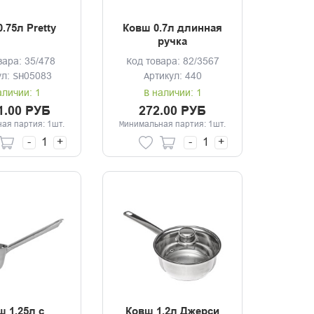
.75л Pretty
Ковш 0.7л длинная
ручка
вара: 35/478
Код товара: 82/3567
ул: SH05083
Артикул: 440
аличии: 1
В наличии: 1
1.00 РУБ
272.00 РУБ
ая партия: 1шт.
Минимальная партия: 1шт.
-
+
-
+
ш 1.25л с
Ковш 1.2л Джерси