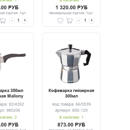
аличии: 1
В наличии: 1
.00 РУБ
1 320.00 РУБ
ая партия: 1шт.
Минимальная партия: 1шт.
-
+
-
+
арка 350мл
Кофеварка гейзерная
ная Mallony
300мл
ара: 82/4262
Код товара: 66/5539
ул: 985206
Артикул: 850-129
аличии: 2
В наличии: 1
.00 РУБ
873.00 РУБ