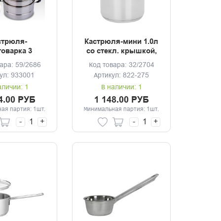
стрюля-
Кастрюля-мини 1.0л
оварка 3
со стекл. крышкой,
 d-26см, 7л,
индукция 12*9,0см
ара: 59/2686
Код товара: 32/2704
ионное дно
ул: 933001
Артикул: 822-275
аличии: 1
В наличии: 1
4.00 РУБ
1 148.00 РУБ
ая партия: 1шт.
Минимальная партия: 1шт.
-
+
-
+