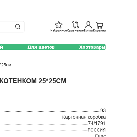
Избранное
Сравнение
Войти
Корзина
ей
Для цветов
Хозтовары
5*25см
КОТЕНКОМ 25*25СМ
93
Картонная коробка
74/1791
РОССИЯ
Гипс