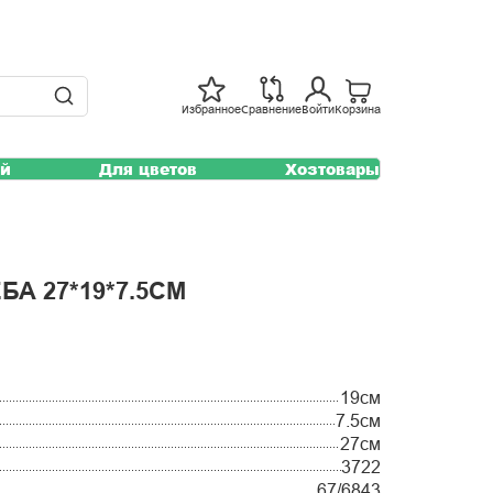
Избранное
Сравнение
Войти
Корзина
ей
Для цветов
Хозтовары
А 27*19*7.5СМ
19см
7.5см
27см
3722
67/6843