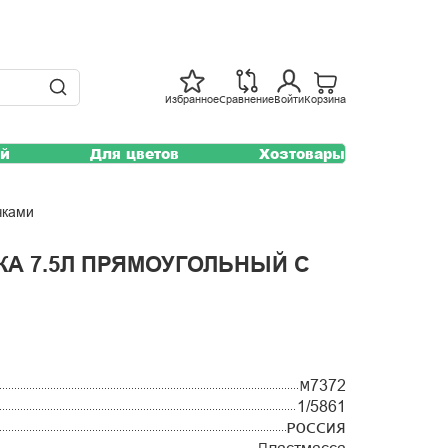
Избранное
Сравнение
Войти
Корзина
ей
Для цветов
Хозтовары
чками
КА 7.5Л ПРЯМОУГОЛЬНЫЙ С
М7372
1/5861
РОССИЯ