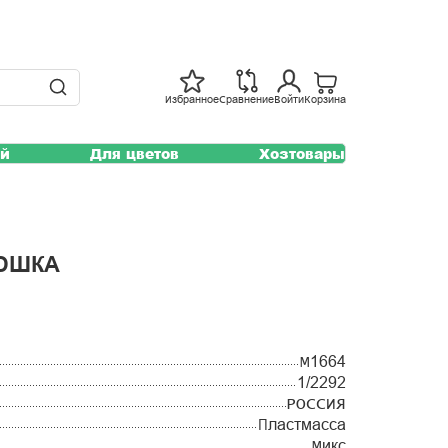
Избранное
Сравнение
Войти
Корзина
ей
Для цветов
Хозтовары
ЯЮШКА
М1664
1/2292
РОССИЯ
Пластмасса
Микс