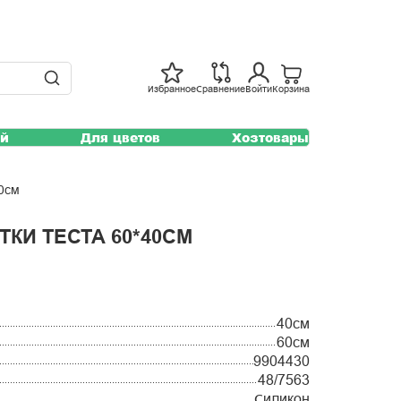
Избранное
Сравнение
Войти
Корзина
ей
Для цветов
Хозтовары
40см
ТКИ ТЕСТА 60*40СМ
40см
60см
9904430
48/7563
Силикон