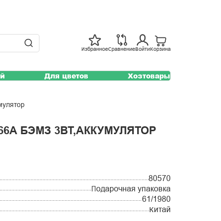
Избранное
Сравнение
Войти
Корзина
ей
Для цветов
Хозтовары
умулятор
66А БЭМЗ 3ВТ,АККУМУЛЯТОР
80570
Подарочная упаковка
61/1980
Китай