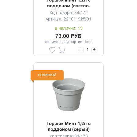
Горшок Минт 1,2л с
поддоном (светло-
бежевый)
Код товара: 34/172
Артикул: 221611925/01
В наличии: 13
73.00 РУБ
Минимальная партия: 1шт.
-
+
НОВИНКА!
Горшок Минт 1,2л с
поддоном (серый)
Код товара: 34/173