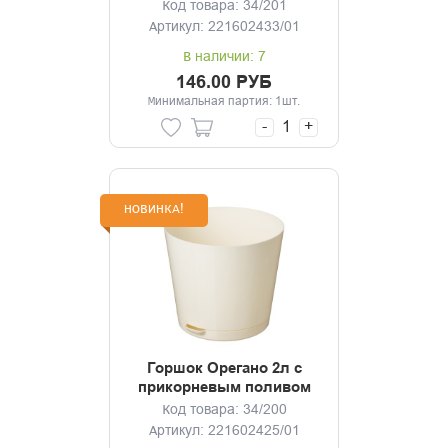
(мраморный)
Код товара: 34/201
Артикул: 221602433/01
В наличии: 7
146.00 РУБ
Минимальная партия: 1шт.
-
+
НОВИНКА!
Горшок Орегано 2л с
прикорневым поливом
(светло-бежевый)
Код товара: 34/200
Артикул: 221602425/01