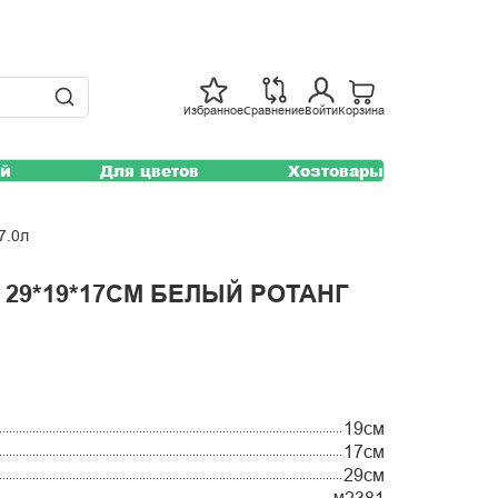
Избранное
Сравнение
Войти
Корзина
ей
Для цветов
Хозтовары
7.0л
29*19*17СМ БЕЛЫЙ РОТАНГ
19см
17см
29см