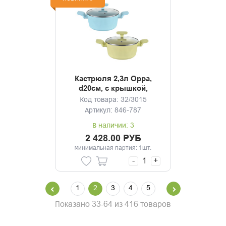
Кастрюля 2,3л Орра,
d20см, с крышкой,
мрамор,индукция
Код товара: 32/3015
Артикул: 846-787
В наличии: 3
2 428.00 РУБ
Минимальная партия: 1шт.
-
+
1
2
3
4
5
Показано 33-64 из 416 товаров