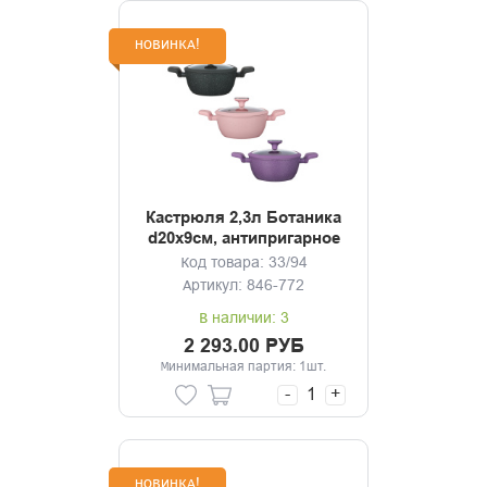
НОВИНКА!
Кастрюля 2,3л Ботаника
d20х9см, антипригарное
покрытие мрамор,
Код товара: 33/94
индукция, 3 цвета
Артикул: 846-772
В наличии: 3
2 293.00 РУБ
Минимальная партия: 1шт.
-
+
НОВИНКА!