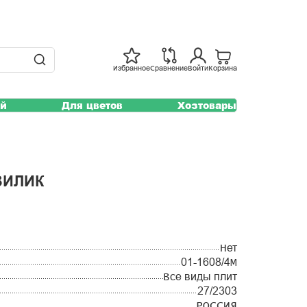
Избранное
Сравнение
Войти
Корзина
ей
Для цветов
Хозтовары
ЗИЛИК
Нет
01-1608/4М
Все виды плит
27/2303
РОССИЯ