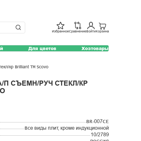
Избранное
Сравнение
Войти
Корзина
ей
Для цветов
Хозтовары
кл/кр Brilliant ТМ Scovo
/П СЪЕМН/РУЧ СТЕКЛ/КР
VO
BR-007СЕ
Все виды плит, кроме индукционной
10/2789