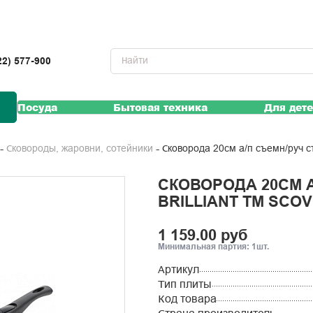
22) 577-900
Посуда
Бытовая техника
Для дет
Сковорода 20см а/п съемн/руч сте
Сковороды, жаровни, сотейники
СКОВОРОДА 20СМ А
BRILLIANT ТМ SCO
1 159.00 руб
Минимальная партия: 1шт.
Артикул
Тип плиты
Код товара