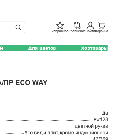
Избранное
Сравнение
Войти
Корзина
ей
Для цветов
Хозтовары
/ПР ECO WAY
Да
EW128
Цветной рукав
Все виды плит, кроме индукционной
47/369