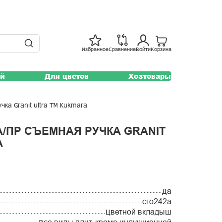
Избранное
Сравнение
Войти
Корзина
ей
Для цветов
Хозтовары
чка Granit ultra ТМ Kukmara
А/ПР СЪЕМНАЯ РУЧКА GRANIT
A
Да
сго242а
Цветной вкладыш