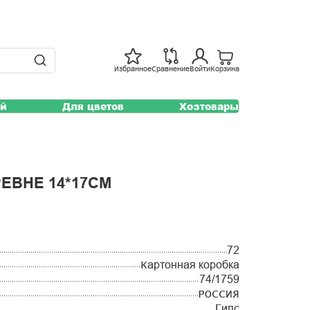
Избранное
Сравнение
Войти
Корзина
ей
Для цветов
Хозтовары
ЕВНЕ 14*17СМ
72
Картонная коробка
74/1759
РОССИЯ
Гипс