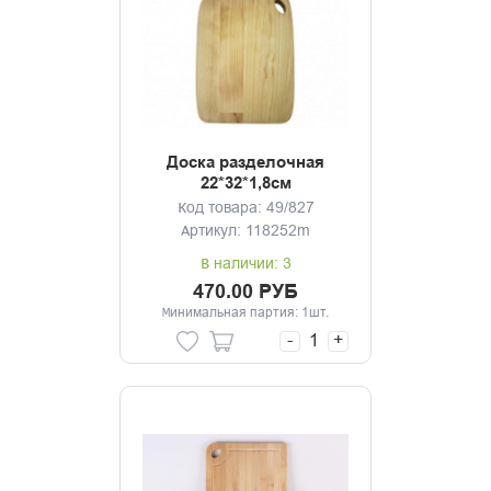
Доска разделочная
22*32*1,8см
прямоугольная береза
Код товара: 49/827
ТМ Guter Baum
Артикул: 118252m
В наличии: 3
470.00 РУБ
Минимальная партия: 1шт.
-
+