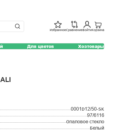
Избранное
Сравнение
Войти
Корзина
ей
Для цветов
Хозтовары
ALI
0001D12/50-SK
97/6116
Опаловое стекло
Белый